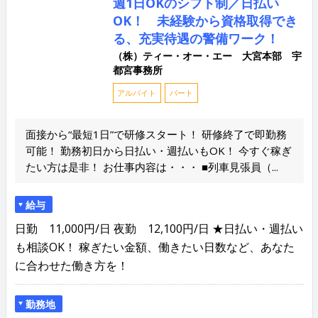
週1日OKのシフト制／日払い
OK！ 未経験から資格取得でき
る、充実待遇の警備ワーク！
（株）ティー・オー・エー 大宮本部 宇
都宮事務所
アルバイト
パート
面接から“最短1日”で研修スタート！ 研修終了で即勤務
可能！ 勤務初日から日払い・週払いもOK！ 今すぐ稼ぎ
たい方は是非！ お仕事内容は・・・ ■列車見張員（...
給与
日勤 11,000円/日 夜勤 12,100円/日 ★日払い・週払い
も相談OK！ 稼ぎたい金額、働きたい日数など、あなた
に合わせた働き方を！
勤務地