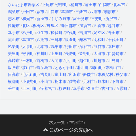
さいたま市岩槻区
上尾市
伊奈町
桶川市
蓮田市
白岡市
北本市
鴻巣市
戸田市
蕨市
川口市
草加市
三郷市
八潮市
朝霞市
志木市
和光市
新座市
ふじみ野市
富士見市
三芳町
所沢市
飯能市
北区
板橋区
練馬区
春日部市
加須市
久喜市
越谷市
幸手市
杉戸町
羽生市
松伏町
宮代町
吉川市
足立区
野田市
流山市
草加市
八潮市
三郷市
板倉町
館林市
明和町
千代田町
邑楽町
大泉町
北本市
鴻巣市
行田市
深谷市
熊谷市
本庄市
美里町
寄居町
神川町
上里町
長瀞町
皆野町
太田市
伊勢崎市
高崎市
玉村町
前橋市
入間市
小川町
越生町
川越市
川島町
坂戸市
狭山市
鶴ケ島市
ときがわ町
滑川町
鳩山町
東松山市
日高市
毛呂山町
吉見町
嵐山町
所沢市
飯能市
東秩父村
秩父市
横瀬町
小鹿野町
小山市
栃木市
佐野市
足利市
野木町
下野市
壬生町
上三川町
宇都宮市
杉戸町
幸手市
久喜市
古河市
五霞町
求人一覧（“古河市”）
このページの先頭へ