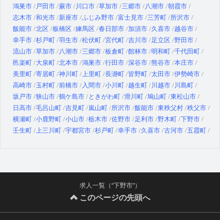
鴻巣市
戸田市
蕨市
川口市
草加市
三郷市
八潮市
朝霞市
志木市
和光市
新座市
ふじみ野市
富士見市
三芳町
所沢市
飯能市
北区
板橋区
練馬区
春日部市
加須市
久喜市
越谷市
幸手市
杉戸町
羽生市
松伏町
宮代町
吉川市
足立区
野田市
流山市
草加市
八潮市
三郷市
板倉町
館林市
明和町
千代田町
邑楽町
大泉町
北本市
鴻巣市
行田市
深谷市
熊谷市
本庄市
美里町
寄居町
神川町
上里町
長瀞町
皆野町
太田市
伊勢崎市
高崎市
玉村町
前橋市
入間市
小川町
越生町
川越市
川島町
坂戸市
狭山市
鶴ケ島市
ときがわ町
滑川町
鳩山町
東松山市
日高市
毛呂山町
吉見町
嵐山町
所沢市
飯能市
東秩父村
秩父市
横瀬町
小鹿野町
小山市
栃木市
佐野市
足利市
野木町
下野市
壬生町
上三川町
宇都宮市
杉戸町
幸手市
久喜市
古河市
五霞町
求人一覧（“下野市”）
このページの先頭へ