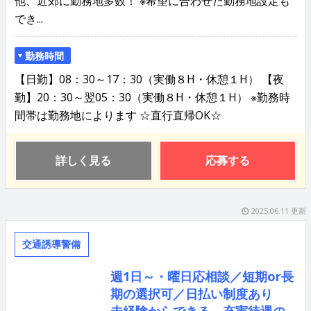
他、近郊に勤務地多数！ ※希望に合わせた勤務地設定も
でき...
勤務時間
【日勤】08：30～17：30（実働８H・休憩１H） 【夜
勤】20：30～翌05：30（実働８H・休憩１H） ※勤務時
間帯は勤務地によります ☆直行直帰OK☆
詳しく見る
応募する
2025.06.11 更新
交通誘導警備
週1日～・曜日応相談／短期or長
期の選択可／日払い制度あり