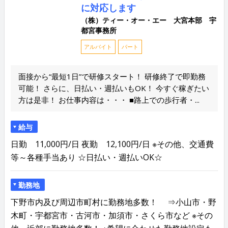
に対応します
（株）ティー・オー・エー 大宮本部 宇
都宮事務所
アルバイト
パート
面接から“最短1日”で研修スタート！ 研修終了で即勤務
可能！ さらに、日払い・週払いもOK！ 今すぐ稼ぎたい
方は是非！ お仕事内容は・・・ ■路上での歩行者・...
給与
日勤 11,000円/日 夜勤 12,100円/日 ※その他、交通費
等～各種手当あり ☆日払い・週払いOK☆
勤務地
下野市内及び周辺市町村に勤務地多数！ ⇒小山市・野
木町・宇都宮市・古河市・加須市・さくら市など ※その