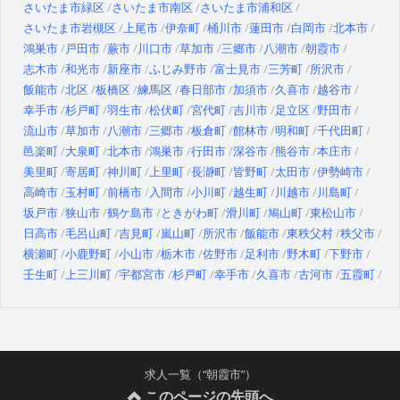
さいたま市緑区
さいたま市南区
さいたま市浦和区
さいたま市岩槻区
上尾市
伊奈町
桶川市
蓮田市
白岡市
北本市
鴻巣市
戸田市
蕨市
川口市
草加市
三郷市
八潮市
朝霞市
志木市
和光市
新座市
ふじみ野市
富士見市
三芳町
所沢市
飯能市
北区
板橋区
練馬区
春日部市
加須市
久喜市
越谷市
幸手市
杉戸町
羽生市
松伏町
宮代町
吉川市
足立区
野田市
流山市
草加市
八潮市
三郷市
板倉町
館林市
明和町
千代田町
邑楽町
大泉町
北本市
鴻巣市
行田市
深谷市
熊谷市
本庄市
美里町
寄居町
神川町
上里町
長瀞町
皆野町
太田市
伊勢崎市
高崎市
玉村町
前橋市
入間市
小川町
越生町
川越市
川島町
坂戸市
狭山市
鶴ケ島市
ときがわ町
滑川町
鳩山町
東松山市
日高市
毛呂山町
吉見町
嵐山町
所沢市
飯能市
東秩父村
秩父市
横瀬町
小鹿野町
小山市
栃木市
佐野市
足利市
野木町
下野市
壬生町
上三川町
宇都宮市
杉戸町
幸手市
久喜市
古河市
五霞町
求人一覧（“朝霞市”）
このページの先頭へ