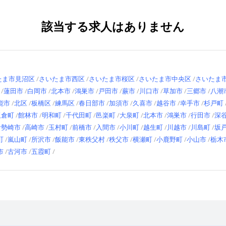
該当する求人はありません
たま市見沼区
さいたま市西区
さいたま市桜区
さいたま市中央区
さいたま
蓮田市
白岡市
北本市
鴻巣市
戸田市
蕨市
川口市
草加市
三郷市
八潮
能市
北区
板橋区
練馬区
春日部市
加須市
久喜市
越谷市
幸手市
杉戸町
板倉町
館林市
明和町
千代田町
邑楽町
大泉町
北本市
鴻巣市
行田市
深
伊勢崎市
高崎市
玉村町
前橋市
入間市
小川町
越生町
川越市
川島町
坂
町
嵐山町
所沢市
飯能市
東秩父村
秩父市
横瀬町
小鹿野町
小山市
栃木
市
古河市
五霞町