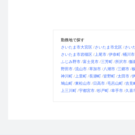
勤務地で探す
さいたま市大宮区
さいたま市北区
さい
さいたま市岩槻区
上尾市
伊奈町
桶川市
ふじみ野市
富士見市
三芳町
所沢市
飯
野田市
流山市
草加市
八潮市
三郷市
神川町
上里町
長瀞町
皆野町
太田市
鳩山町
東松山市
日高市
毛呂山町
吉見
上三川町
宇都宮市
杉戸町
幸手市
久喜