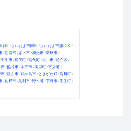
市緑区
さいたま市南区
さいたま市浦和区
市
朝霞市
志木市
和光市
新座市
羽生市
松伏町
宮代町
吉川市
足立区
谷市
熊谷市
本庄市
美里町
寄居町
戸市
狭山市
鶴ケ島市
ときがわ町
滑川町
市
佐野市
足利市
野木町
下野市
壬生町