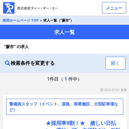
メニュー
採用ホームページ TOP
›
求人一覧（“蕨市”）
求人一覧
“蕨市” の求人
検索条件を変更する
開く
1件目（
1
件中）
2025.07.01 更新
警備員スタッフ（イベント、道路、商業施設、大型駐車場な
ど）
★採用率9割！★ 嬉しい日払