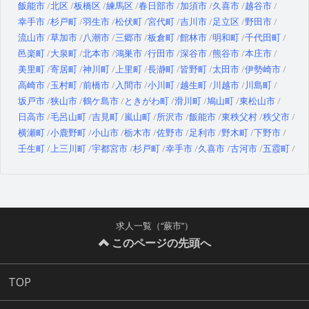
飯能市
北区
板橋区
練馬区
春日部市
加須市
久喜市
越谷市
幸手市
杉戸町
羽生市
松伏町
宮代町
吉川市
足立区
野田市
流山市
草加市
八潮市
三郷市
板倉町
館林市
明和町
千代田町
邑楽町
大泉町
北本市
鴻巣市
行田市
深谷市
熊谷市
本庄市
美里町
寄居町
神川町
上里町
長瀞町
皆野町
太田市
伊勢崎市
高崎市
玉村町
前橋市
入間市
小川町
越生町
川越市
川島町
坂戸市
狭山市
鶴ケ島市
ときがわ町
滑川町
鳩山町
東松山市
日高市
毛呂山町
吉見町
嵐山町
所沢市
飯能市
東秩父村
秩父市
横瀬町
小鹿野町
小山市
栃木市
佐野市
足利市
野木町
下野市
壬生町
上三川町
宇都宮市
杉戸町
幸手市
久喜市
古河市
五霞町
求人一覧（“蕨市”）
このページの先頭へ
TOP