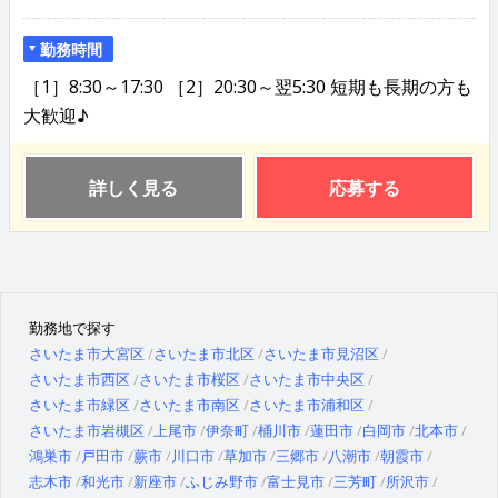
勤務時間
［1］8:30～17:30 ［2］20:30～翌5:30 短期も長期の方も
大歓迎♪
詳しく見る
応募する
勤務地で探す
さいたま市大宮区
さいたま市北区
さいたま市見沼区
さいたま市西区
さいたま市桜区
さいたま市中央区
さいたま市緑区
さいたま市南区
さいたま市浦和区
さいたま市岩槻区
上尾市
伊奈町
桶川市
蓮田市
白岡市
北本市
鴻巣市
戸田市
蕨市
川口市
草加市
三郷市
八潮市
朝霞市
志木市
和光市
新座市
ふじみ野市
富士見市
三芳町
所沢市