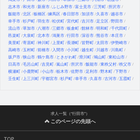
志木市
和光市
新座市
ふじみ野市
富士見市
三芳町
所沢市
飯能市
北区
板橋区
練馬区
春日部市
加須市
久喜市
越谷市
幸手市
杉戸町
羽生市
松伏町
宮代町
吉川市
足立区
野田市
流山市
草加市
八潮市
三郷市
板倉町
館林市
明和町
千代田町
邑楽町
大泉町
北本市
鴻巣市
行田市
深谷市
熊谷市
本庄市
美里町
寄居町
神川町
上里町
長瀞町
皆野町
太田市
伊勢崎市
高崎市
玉村町
前橋市
入間市
小川町
越生町
川越市
川島町
坂戸市
狭山市
鶴ケ島市
ときがわ町
滑川町
鳩山町
東松山市
日高市
毛呂山町
吉見町
嵐山町
所沢市
飯能市
東秩父村
秩父市
横瀬町
小鹿野町
小山市
栃木市
佐野市
足利市
野木町
下野市
壬生町
上三川町
宇都宮市
杉戸町
幸手市
久喜市
古河市
五霞町
求人一覧（“行田市”）
このページの先頭へ
TOP