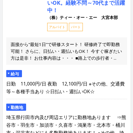
いOK。経験不問～70代まで活躍
中！
（株）ティー・オー・エー 大宮本部
アルバイト
パート
面接から“最短1日”で研修スタート！ 研修終了で即勤務
可能！ さらに、日払い・週払いもOK！ 今すぐ稼ぎたい
方は是非！ お仕事内容は・・・ ■路上での歩行者・...
給与
日勤 11,000円/日 夜勤 12,100円/日 ※その他、交通費
等～各種手当あり ☆日払い・週払いOK☆
勤務地
埼玉県行田市内及び周辺エリアに勤務地あります ⇒熊
谷市・羽生市・加須市・久喜市・鴻巣市・北本市・桶川
市・深谷市などにも多数勤務地あります！ ※その他、埼