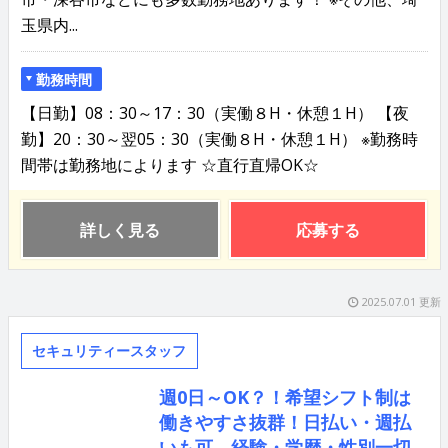
玉県内...
勤務時間
【日勤】08：30～17：30（実働８H・休憩１H） 【夜
勤】20：30～翌05：30（実働８H・休憩１H） ※勤務時
間帯は勤務地によります ☆直行直帰OK☆
詳しく見る
応募する
2025.07.01 更新
セキュリティースタッフ
週0日～OK？！希望シフト制は
働きやすさ抜群！日払い・週払
いも可。経験・学歴・性別一切