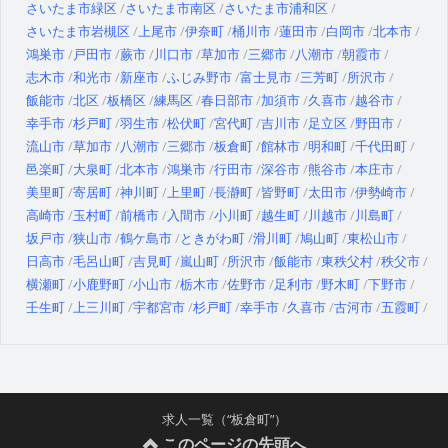
さいたま市緑区
さいたま市南区
さいたま市浦和区
さいたま市岩槻区
上尾市
伊奈町
桶川市
蓮田市
白岡市
北本市
鴻巣市
戸田市
蕨市
川口市
草加市
三郷市
八潮市
朝霞市
志木市
和光市
新座市
ふじみ野市
富士見市
三芳町
所沢市
飯能市
北区
板橋区
練馬区
春日部市
加須市
久喜市
越谷市
幸手市
杉戸町
羽生市
松伏町
宮代町
吉川市
足立区
野田市
流山市
草加市
八潮市
三郷市
板倉町
館林市
明和町
千代田町
邑楽町
大泉町
北本市
鴻巣市
行田市
深谷市
熊谷市
本庄市
美里町
寄居町
神川町
上里町
長瀞町
皆野町
太田市
伊勢崎市
高崎市
玉村町
前橋市
入間市
小川町
越生町
川越市
川島町
坂戸市
狭山市
鶴ケ島市
ときがわ町
滑川町
鳩山町
東松山市
日高市
毛呂山町
吉見町
嵐山町
所沢市
飯能市
東秩父村
秩父市
横瀬町
小鹿野町
小山市
栃木市
佐野市
足利市
野木町
下野市
壬生町
上三川町
宇都宮市
杉戸町
幸手市
久喜市
古河市
五霞町
求人一覧（“板倉町”）
このページの先頭へ