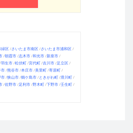
市緑区
さいたま市南区
さいたま市浦和区
市
朝霞市
志木市
和光市
新座市
羽生市
松伏町
宮代町
吉川市
足立区
谷市
熊谷市
本庄市
美里町
寄居町
戸市
狭山市
鶴ケ島市
ときがわ町
滑川町
市
佐野市
足利市
野木町
下野市
壬生町