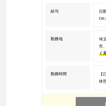
給与
日勤
O
勤務地
埼
市
く
勤務時間
【日
休