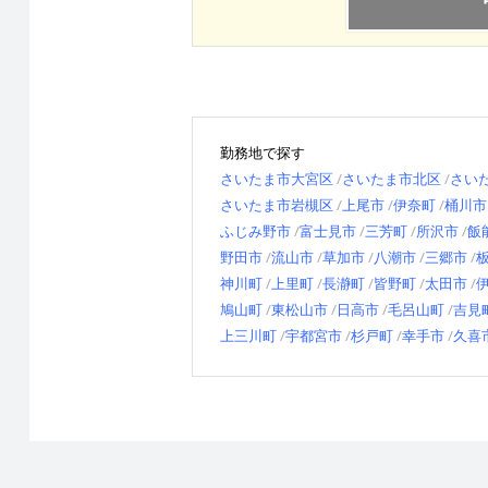
勤務地で探す
さいたま市大宮区
さいたま市北区
さい
さいたま市岩槻区
上尾市
伊奈町
桶川市
ふじみ野市
富士見市
三芳町
所沢市
飯
野田市
流山市
草加市
八潮市
三郷市
神川町
上里町
長瀞町
皆野町
太田市
鳩山町
東松山市
日高市
毛呂山町
吉見
上三川町
宇都宮市
杉戸町
幸手市
久喜