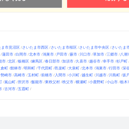
たま市見沼区
さいたま市西区
さいたま市桜区
さいたま市中央区
さいたま
蓮田市
白岡市
北本市
鴻巣市
戸田市
蕨市
川口市
草加市
三郷市
八潮
能市
北区
板橋区
練馬区
春日部市
加須市
久喜市
越谷市
幸手市
杉戸町
板倉町
館林市
明和町
千代田町
邑楽町
大泉町
北本市
鴻巣市
行田市
深
伊勢崎市
高崎市
玉村町
前橋市
入間市
小川町
越生町
川越市
川島町
坂
町
嵐山町
所沢市
飯能市
東秩父村
秩父市
横瀬町
小鹿野町
小山市
栃木
市
古河市
五霞町