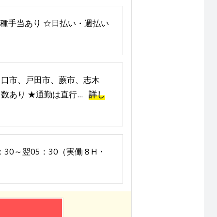
等～各種手当あり ☆日払い・週払い
川口市、戸田市、蕨市、志木
あり ★通勤は直行...
詳し
：30～翌05：30（実働８H・